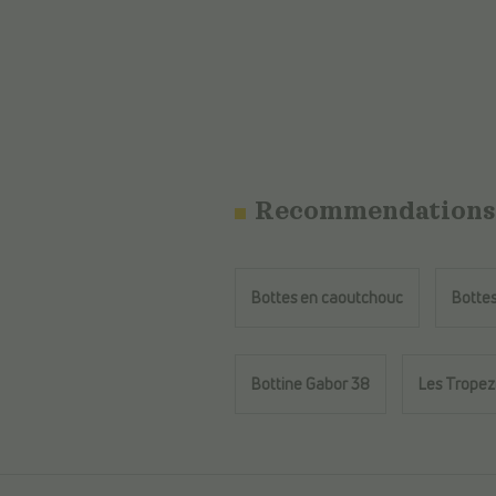
Recommendations
Bottes en caoutchouc
Bottes
Bottine Gabor 38
Les Tropez
Retour au contenu principal