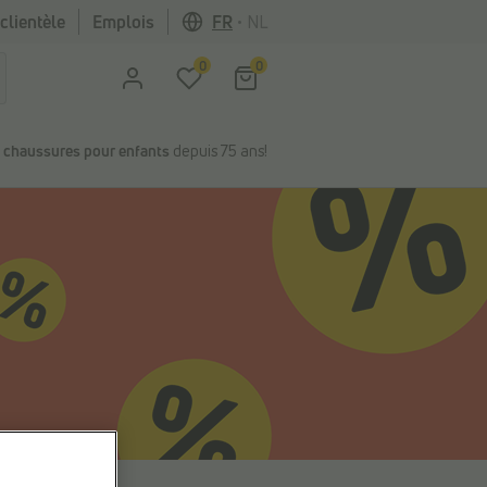
clientèle
Emplois
FR
•
NL
0
0
n
chaussures pour enfants
depuis 75 ans!