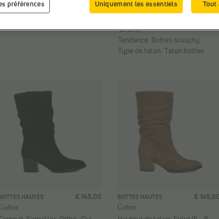
les préférences
Uniquement les essentiels
Tout
Prix le plus bas précédent: 62,99 €
Tendance:
Bottes slouchy
Largeur du mollet:
Large (40 -
42 cm)
Tendance:
Bottes slouchy
Type de talon:
Talon bottier
€ 145,00
€ 145,0
BOTTES HAUTES
BOTTES HAUTES
Gabor
Gabor
Compat. Semelles Ortho.:
Oui
Hauteur de talon:
Entre (5 - 8