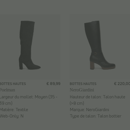
€ 89,99
€ 220,0
BOTTES HAUTES
BOTTES HAUTES
Poelman
NeroGiardini
Largeur du mollet:
Moyen (35 -
Hauteur de talon:
Talon haute
39 cm)
(>8 cm)
Matière:
Textile
Marque:
NeroGiardini
Web-Only:
N
Type de talon:
Talon bottier