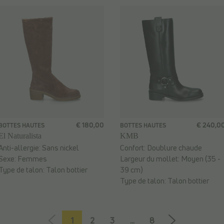
€ 180,00
€ 240,0
BOTTES HAUTES
BOTTES HAUTES
El Naturalista
KMB
Anti-allergie:
Sans nickel
Confort:
Doublure chaude
Sexe:
Femmes
Largeur du mollet:
Moyen (35 -
Type de talon:
Talon bottier
39 cm)
Type de talon:
Talon bottier
1
2
3
...
8