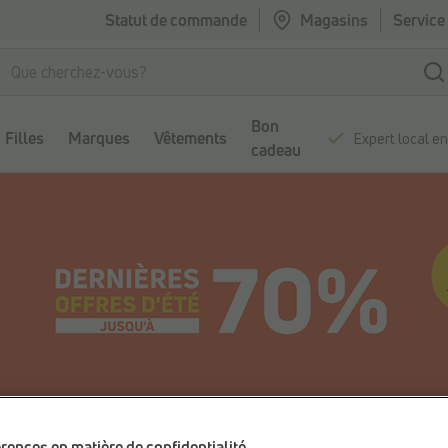
Statut de commande
Magasins
Service 
Bon
Filles
Marques
Vêtements
Expert local e
cadeau
rences en matière de confidentialité