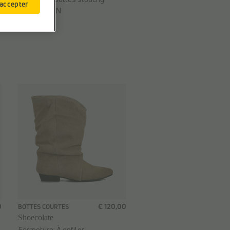
 accepter
Web-Only:
N
0
€ 120,00
BOTTES COURTES
Shoecolate
Fermeture:
À enfiler