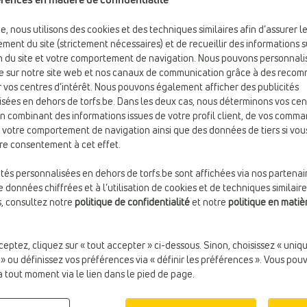
be, nous utilisons des cookies et des techniques similaires afin d’assurer l
ment du site (strictement nécessaires) et de recueillir des informations s
ion du site et votre comportement de navigation. Nous pouvons personnali
e sur notre site web et nos canaux de communication grâce à des reco
 vos centres d’intérêt. Nous pouvons également afficher des publicités
sées en dehors de torfs.be. Dans les deux cas, nous déterminons vos cen
en combinant des informations issues de votre profil client, de vos comm
e votre comportement de navigation ainsi que des données de tiers si vou
re consentement à cet effet.
ités personnalisées en dehors de torfs.be sont affichées via nos partenai
 données chiffrées et à l’utilisation de cookies et de techniques similaire
s, consultez notre
politique de confidentialité
et notre
politique en matiè
-30%
ceptez, cliquez sur « tout accepter » ci-dessous. Sinon, choisissez « uni
€ 180,00
 » ou définissez vos préférences via « définir les préférences ». Vous pou
BOTTES COURTES
BOTTES HAUTES
à tout moment via le lien dans le pied de page.
NeroGiardini
Poelman
Anti-allergie:
Sans chrome
€ 62,99
€ 89,99
Fermeture:
Fermeture éclair