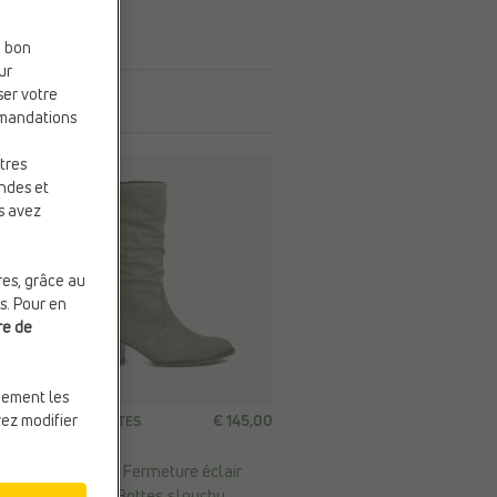
e bon
ur
ser votre
mmandations
tres
andes et
s avez
res, grâce au
s. Pour en
re de
quement les
€ 145,00
vez modifier
BOTTES HAUTES
Gabor
Fermeture:
Fermeture éclair
Tendance:
Bottes slouchy