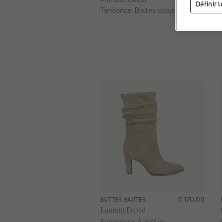
Définir 
Tendance:
Bottes slouchy
€ 170,00
BOTTES HAUTES
Laurent David
Fermeture:
À enfiler