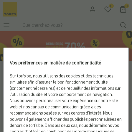
Passer au contenu principal
0
0
Vos préférences en matière de confidentialité
Home
Botte de neige garcon 32
Sur torfs.be, nous utilisons des cookies et des techniques
Botte de neige garcon 32
1 article
similaires afin d’assurer le bon fonctionnement du site
(strictement nécessaires) et de recueillir des informations sur
Filter & sorteer
l’utilisation du site et votre comportement de navigation.
Nous pouvons personnaliser votre expérience sur notre site
web et nos canaux de communication grâce à des
recommandations basées sur vos centres d’intérêt. Nous
pouvons également afficher des publicités personnalisées en
dehors de torfs.be. Dans les deux cas, nous déterminons vos
centres d’intérêt en combinant des informations issues de