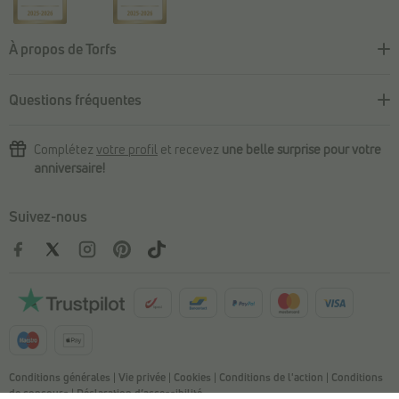
À propos de Torfs
Questions fréquentes
Complétez
votre profil
et recevez
une belle surprise pour votre
anniversaire!
Suivez-nous
Conditions générales
|
Vie privée
|
Cookies
|
Conditions de l'action
|
Conditions
de concours
|
Déclaration d’accessibilité