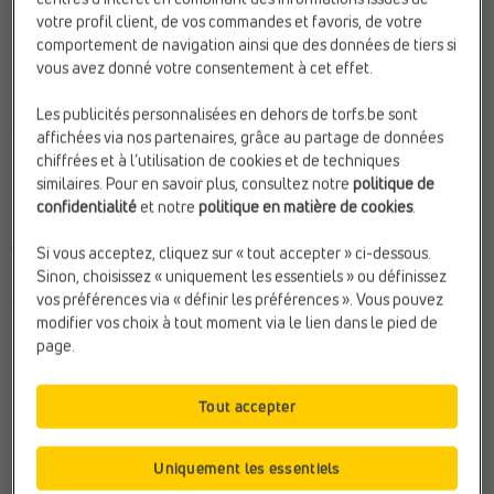
votre profil client, de vos commandes et favoris, de votre
comportement de navigation ainsi que des données de tiers si
vous avez donné votre consentement à cet effet.
Les publicités personnalisées en dehors de torfs.be sont
affichées via nos partenaires, grâce au partage de données
BOTTES DE NEIGE
chiffrées et à l’utilisation de cookies et de techniques
Henkelman
similaires. Pour en savoir plus, consultez notre
politique de
Marque:
Henkelman
confidentialité
et notre
politique en matière de cookies
.
Matière:
Textile
Web-Only:
N
Si vous acceptez, cliquez sur « tout accepter » ci-dessous.
Sinon, choisissez « uniquement les essentiels » ou définissez
vos préférences via « définir les préférences ». Vous pouvez
€ 39,99
modifier vos choix à tout moment via le lien dans le pied de
page.
Tout accepter
Recommendations
Uniquement les essentiels