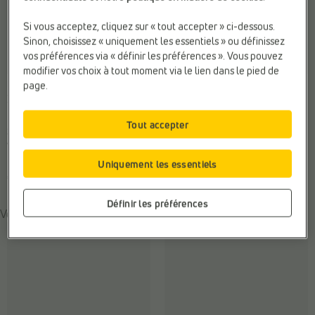
Si vous acceptez, cliquez sur « tout accepter » ci-dessous.
Sinon, choisissez « uniquement les essentiels » ou définissez
vos préférences via « définir les préférences ». Vous pouvez
modifier vos choix à tout moment via le lien dans le pied de
NU-PIEDS PLATES
NU-PIEDS PLATES
page.
Birkenstock
Birkenstock
Marque:
Birkenstock
Finition:
Métallique
Tout accepter
Sexe:
Femmes
Marque:
Birkenstock
Web-Only:
N
Sexe:
Femmes
Uniquement les essentiels
€ 130,00
€ 110,00
Définir les préférences
Vous pourriez également être intéressé par