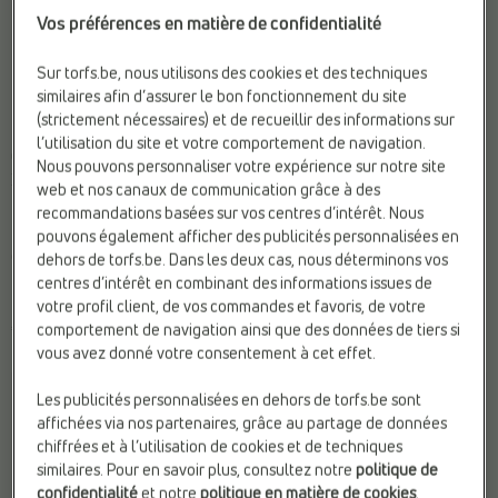
Vos préférences en matière de confidentialité
Sur torfs.be, nous utilisons des cookies et des techniques
similaires afin d’assurer le bon fonctionnement du site
(strictement nécessaires) et de recueillir des informations sur
l’utilisation du site et votre comportement de navigation.
CLAQUETTES
NU-PIEDS PLATES
Nous pouvons personnaliser votre expérience sur notre site
Birkenstock
Birkenstock
web et nos canaux de communication grâce à des
Fermeture:
Boucle
Fermeture:
Boucle
recommandations basées sur vos centres d’intérêt. Nous
Hauteur de talon:
Plat (0 - 2
Marque:
Birkenstock
pouvons également afficher des publicités personnalisées en
cm)
Sexe:
Femmes
dehors de torfs.be. Dans les deux cas, nous déterminons vos
Marque:
Birkenstock
centres d’intérêt en combinant des informations issues de
€ 130,00
votre profil client, de vos commandes et favoris, de votre
€ 45,99
comportement de navigation ainsi que des données de tiers si
vous avez donné votre consentement à cet effet.
Les publicités personnalisées en dehors de torfs.be sont
affichées via nos partenaires, grâce au partage de données
chiffrées et à l’utilisation de cookies et de techniques
similaires. Pour en savoir plus, consultez notre
politique de
confidentialité
et notre
politique en matière de cookies
.