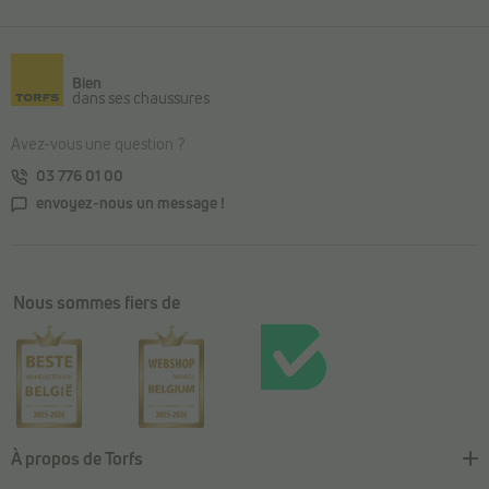
Retour au contenu principal
Bien
dans ses chaussures
Avez-vous une question ?
03 776 01 00
envoyez-nous un message !
Nous sommes fiers de
À propos de Torfs