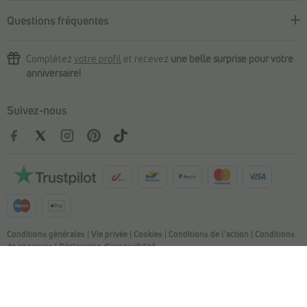
Questions fréquentes
Complétez
votre profil
et recevez
une belle surprise pour votre
anniversaire!
Suivez-nous
Conditions générales
|
Vie privée
|
Cookies
|
Conditions de l'action
|
Conditions
de concours
|
Déclaration d’accessibilité
© Copyright 2026 Torfs. All Rights Reserved. NV L. TORFS - Numéro
d'entreprise BE 0404.054.092 - Afschrijverslaan 2, 9140 Temse
This site is protected by reCAPTCHA and the Google
Privacy Policy and
Terms
of Service apply.