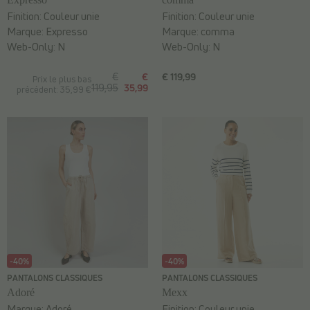
Finition:
Couleur unie
Finition:
Couleur unie
Marque:
Expresso
Marque:
comma
Web-Only:
N
Web-Only:
N
€
€
€ 119,99
Prix le plus bas
119,95
35,99
précédent: 35,99 €
-40%
-40%
PANTALONS CLASSIQUES
PANTALONS CLASSIQUES
Adoré
Mexx
Marque:
Adoré
Finition:
Couleur unie