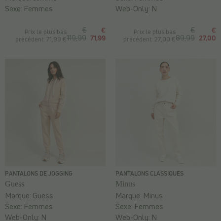
Sexe:
Femmes
Web-Only:
N
€
€
€
€
Prix le plus bas
Prix le plus bas
119,99
71,99
89,99
27,00
précédent: 71,99 €
précédent: 27,00 €
PANTALONS DE JOGGING
PANTALONS CLASSIQUES
Guess
Minus
Marque:
Guess
Marque:
Minus
Sexe:
Femmes
Sexe:
Femmes
Web-Only:
N
Web-Only:
N