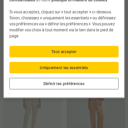
Si vous acceptez, cliquez sur « tout accepter » ci-dessous.
-70%
Sinon, choisissez « uniquement les essentiels » ou définissez
PANTALONS CLASSIQUES
PANTALONS LARGES
vos préférences via « définir les préférences ». Vous pouvez
comma
comma
modifier vos choix à tout moment via le lien dans le pied de
Finition:
Couleur unie
Finition:
Fleurs
page.
Marque:
comma
Marque:
comma
Sexe:
Femmes
Web-Only:
N
Tout accepter
€ 99,99
€
€
Prix le plus bas
109,99
33,00
précédent: 33,00 €
Uniquement les essentiels
Définir les préférences