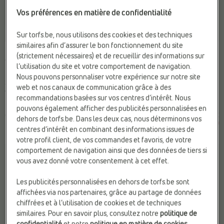
Vos préférences en matière de confidentialité
Sur torfs.be, nous utilisons des cookies et des techniques
-40%
similaires afin d’assurer le bon fonctionnement du site
PANTALONS CLASSIQUES
PANTALONS CLASSIQUES
(strictement nécessaires) et de recueillir des informations sur
comma
comma
l’utilisation du site et votre comportement de navigation.
Marque:
comma
Finition:
Couleur unie
Nous pouvons personnaliser votre expérience sur notre site
Sexe:
Femmes
Marque:
comma
web et nos canaux de communication grâce à des
Web-Only:
N
Web-Only:
N
recommandations basées sur vos centres d’intérêt. Nous
pouvons également afficher des publicités personnalisées en
€ 99,99
€
€
Prix le plus bas
dehors de torfs.be. Dans les deux cas, nous déterminons vos
119,99
71,99
précédent: 71,99 €
centres d’intérêt en combinant des informations issues de
votre profil client, de vos commandes et favoris, de votre
comportement de navigation ainsi que des données de tiers si
vous avez donné votre consentement à cet effet.
Les publicités personnalisées en dehors de torfs.be sont
affichées via nos partenaires, grâce au partage de données
chiffrées et à l’utilisation de cookies et de techniques
similaires. Pour en savoir plus, consultez notre
politique de
confidentialité
et notre
politique en matière de cookies
.