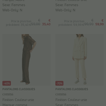
Sexe:
Femmes
Sexe:
Femmes
Web-Only:
N
Web-Only:
N
€
€
€
€
Prix le plus bas
Prix le plus bas
59,00
35,40
99,99
59,99
précédent: 35,40 €
précédent: 59,99 €
-40%
-70%
PANTALONS CLASSIQUES
PANTALONS CLASSIQUES
comma
comma
Finition:
Couleur unie
Finition:
Couleur unie
Marque:
comma
Sexe:
Femmes