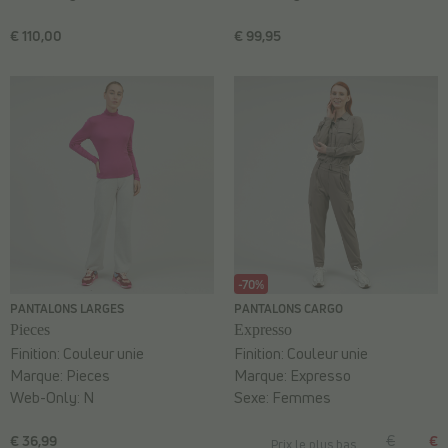
€ 110,00
€ 99,95
-70%
PANTALONS LARGES
PANTALONS CARGO
Pieces
Expresso
Finition:
Couleur unie
Finition:
Couleur unie
Marque:
Pieces
Marque:
Expresso
Web-Only:
N
Sexe:
Femmes
€ 36,99
€
€
Prix le plus bas