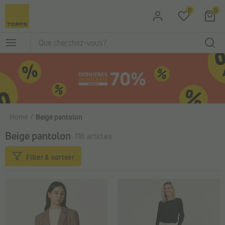
Passer au contenu principal
0
0
Home
Beige pantolon
Beige pantolon
118 articles
Filter & sorteer