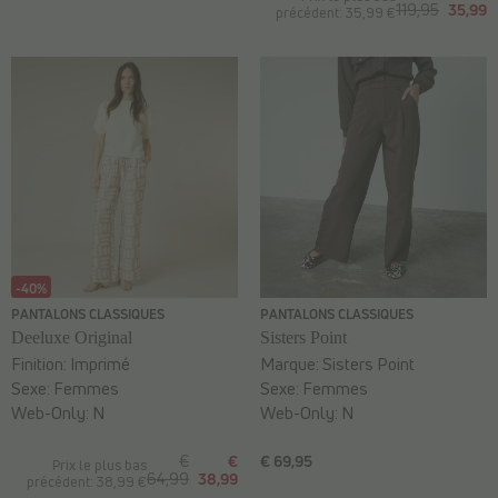
119,95
35,99
précédent: 35,99 €
-40%
PANTALONS CLASSIQUES
PANTALONS CLASSIQUES
Deeluxe Original
Sisters Point
Finition:
Imprimé
Marque:
Sisters Point
Sexe:
Femmes
Sexe:
Femmes
Web-Only:
N
Web-Only:
N
€
€
€ 69,95
Prix le plus bas
64,99
38,99
précédent: 38,99 €