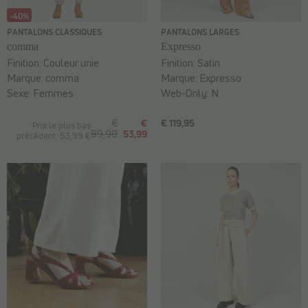
-40%
PANTALONS CLASSIQUES
PANTALONS LARGES
comma
Expresso
Finition:
Couleur unie
Finition:
Satin
Marque:
comma
Marque:
Expresso
Sexe:
Femmes
Web-Only:
N
€
€
€ 119,95
Prix le plus bas
89,99
53,99
précédent: 53,99 €