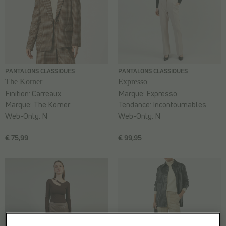
PANTALONS CLASSIQUES
PANTALONS CLASSIQUES
The Korner
Expresso
Finition:
Carreaux
Marque:
Expresso
Marque:
The Korner
Tendance:
Incontournables
Web-Only:
N
Web-Only:
N
€ 75,99
€ 99,95