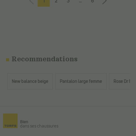
1
2
3
...
6
Recommendations
New balance beige
Pantalon large femme
Rose Dr Ma
Retour au contenu principal
Bien
dans ses chaussures