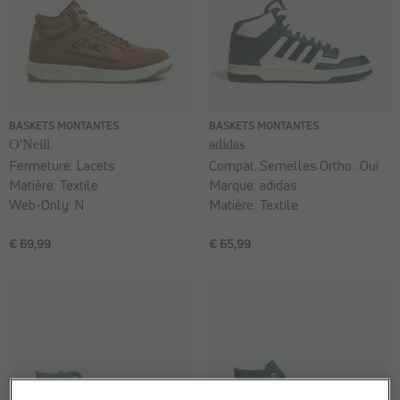
BASKETS MONTANTES
BASKETS MONTANTES
O'Neill
adidas
Fermeture:
Lacets
Compat. Semelles Ortho.:
Oui
Matière:
Textile
Marque:
adidas
Web-Only:
N
Matière:
Textile
€ 69,99
€ 65,99