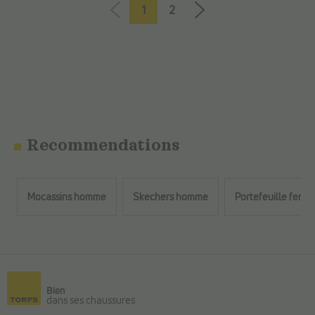
1
2
Recommendations
Mocassins homme
Skechers homme
Portefeuille femm
Retour au contenu principal
Bien
dans ses chaussures