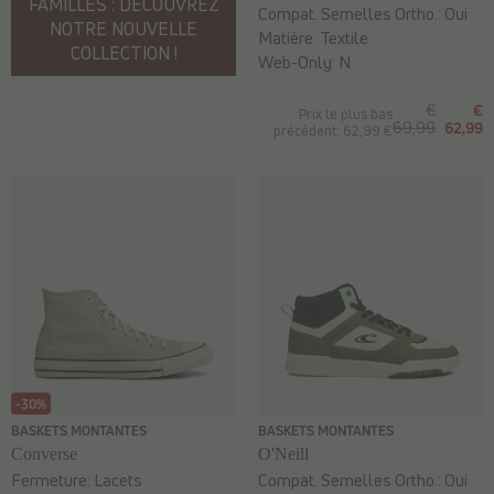
FAMILLES : DÉCOUVREZ
Compat. Semelles Ortho.:
Oui
NOTRE NOUVELLE
Matière:
Textile
COLLECTION !
Web-Only:
N
€
€
Prix le plus bas
69,99
62,99
précédent: 62,99 €
-30%
BASKETS MONTANTES
BASKETS MONTANTES
Converse
O'Neill
Fermeture:
Lacets
Compat. Semelles Ortho.:
Oui