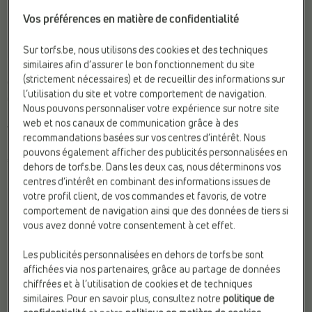
Vos préférences en matière de confidentialité
Sur torfs.be, nous utilisons des cookies et des techniques
similaires afin d’assurer le bon fonctionnement du site
BASKETS MONTANTES
BASKETS MONTANTES
(strictement nécessaires) et de recueillir des informations sur
Converse
Converse
l’utilisation du site et votre comportement de navigation.
Compat. Semelles Ortho.:
Oui
Marque:
Converse
Nous pouvons personnaliser votre expérience sur notre site
Matière:
Textile
Sexe:
Hommes
web et nos canaux de communication grâce à des
Web-Only:
N
Web-Only:
N
recommandations basées sur vos centres d’intérêt. Nous
pouvons également afficher des publicités personnalisées en
€ 75,99
€ 79,99
dehors de torfs.be. Dans les deux cas, nous déterminons vos
centres d’intérêt en combinant des informations issues de
votre profil client, de vos commandes et favoris, de votre
comportement de navigation ainsi que des données de tiers si
vous avez donné votre consentement à cet effet.
Les publicités personnalisées en dehors de torfs.be sont
affichées via nos partenaires, grâce au partage de données
chiffrées et à l’utilisation de cookies et de techniques
similaires. Pour en savoir plus, consultez notre
politique de