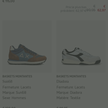
€ 115,00
€
€
Prix le plus bas
89,95
62,97
précédent: 62,97 €
BASKETS MONTANTES
BASKETS MONTANTES
Sun68
Diadora
Fermeture:
Lacets
Fermeture:
Lacets
Marque:
Sun68
Marque:
Diadora
Sexe:
Hommes
Matière:
Textile