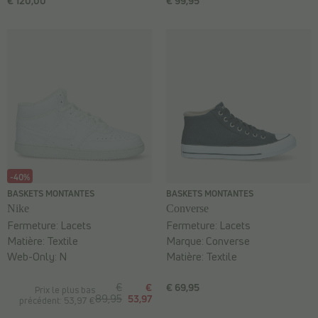
€ 120,00
€ 99,95
-40%
BASKETS MONTANTES
BASKETS MONTANTES
Nike
Converse
Fermeture:
Lacets
Fermeture:
Lacets
Matière:
Textile
Marque:
Converse
Web-Only:
N
Matière:
Textile
€
€
€ 69,95
Prix le plus bas
89,95
53,97
précédent: 53,97 €