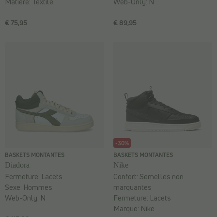
Matière:
Textile
Web-Only:
N
€ 75,95
€ 89,95
-30%
BASKETS MONTANTES
BASKETS MONTANTES
Diadora
Nike
Fermeture:
Lacets
Confort:
Semelles non
Sexe:
Hommes
marquantes
Web-Only:
N
Fermeture:
Lacets
Marque:
Nike