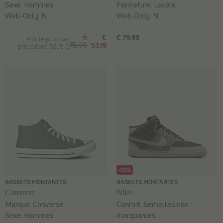
Sexe:
Hommes
Fermeture:
Lacets
Web-Only:
N
Web-Only:
N
€
€
€ 79,99
Prix le plus bas
75,99
53,19
précédent: 53,19 €
-10%
BASKETS MONTANTES
BASKETS MONTANTES
Converse
Nike
Marque:
Converse
Confort:
Semelles non
Sexe:
Hommes
marquantes