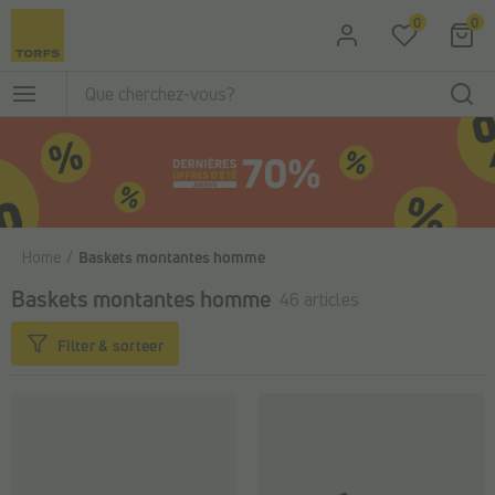
Passer au contenu principal
0
0
Home
Baskets montantes homme
Baskets montantes homme
46 articles
Filter & sorteer