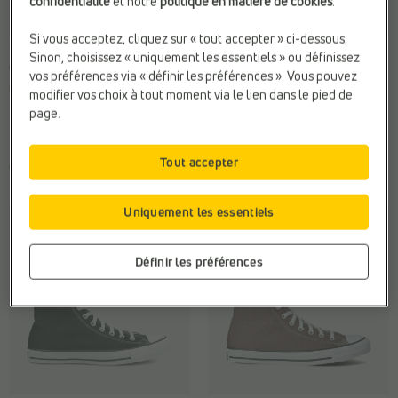
confidentialité
et notre
politique en matière de cookies
.
Si vous acceptez, cliquez sur « tout accepter » ci-dessous.
BASKETS MONTANTES
BASKETS MONTANTES
Sinon, choisissez « uniquement les essentiels » ou définissez
0051
Converse
vos préférences via « définir les préférences ». Vous pouvez
Compat. Semelles Ortho.:
Oui
Compat. Semelles Ortho.:
Oui
modifier vos choix à tout moment via le lien dans le pied de
Marque:
0051
Matière:
Textile
page.
Matière:
Textile
Sexe:
Hommes
Tout accepter
€ 65,99
€ 79,99
Uniquement les essentiels
Définir les préférences