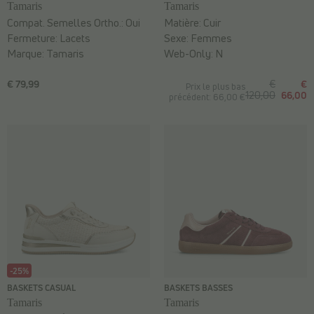
Tamaris
Tamaris
Compat. Semelles Ortho.:
Oui
Matière:
Cuir
Fermeture:
Lacets
Sexe:
Femmes
Marque:
Tamaris
Web-Only:
N
€ 79,99
€
€
Prix le plus bas
120,00
66,00
précédent: 66,00 €
-25%
BASKETS CASUAL
BASKETS BASSES
Tamaris
Tamaris