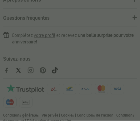
Questions fréquentes
Complétez
votre profil
et recevez
une belle surprise pour votre
anniversaire!
Suivez-nous
Conditions générales
|
Vie privée
|
Cookies
|
Conditions de l'action
|
Conditions
de concours
|
Déclaration d’accessibilité
© Copyright 2026 Torfs. All Rights Reserved. NV L. TORFS - Numéro
d'entreprise BE 0404.054.092 - Afschrijverslaan 2, 9140 Temse