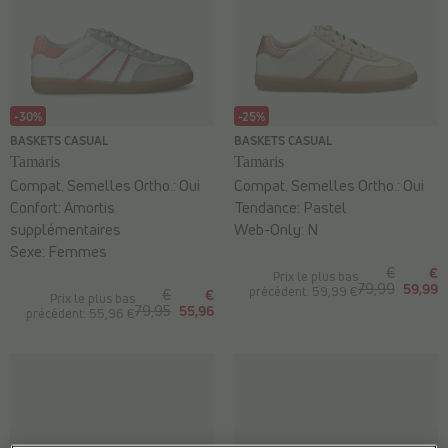
-30%
-25%
BASKETS CASUAL
BASKETS CASUAL
Tamaris
Tamaris
Compat. Semelles Ortho.:
Oui
Compat. Semelles Ortho.:
Oui
Confort:
Amortis
Tendance:
Pastel
supplémentaires
Web-Only:
N
Sexe:
Femmes
€
€
Prix le plus bas
79,99
59,99
précédent: 59,99 €
€
€
Prix le plus bas
79,95
55,96
précédent: 55,96 €