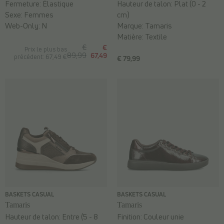
Fermeture:
Élastique
Hauteur de talon:
Plat (0 - 2
Sexe:
Femmes
cm)
Web-Only:
N
Marque:
Tamaris
Matière:
Textile
€
€
Prix le plus bas
89,99
67,49
précédent: 67,49 €
€ 79,99
BASKETS CASUAL
BASKETS CASUAL
Tamaris
Tamaris
Hauteur de talon:
Entre (5 - 8
Finition:
Couleur unie