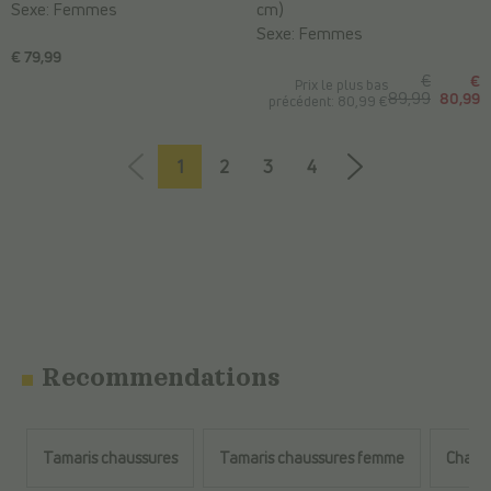
Sexe:
Femmes
cm)
Sexe:
Femmes
€ 79,99
€
€
Prix le plus bas
89,99
80,99
précédent: 80,99 €
1
2
3
4
Recommendations
Tamaris chaussures
Tamaris chaussures femme
Chaus