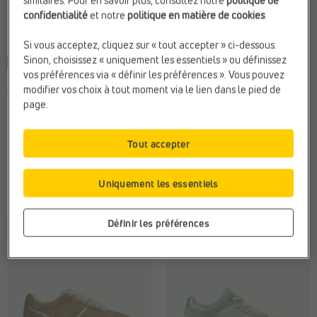
similaires. Pour en savoir plus, consultez notre
politique de
confidentialité
et notre
politique en matière de cookies
.
Si vous acceptez, cliquez sur « tout accepter » ci-dessous.
Sinon, choisissez « uniquement les essentiels » ou définissez
-45%
vos préférences via « définir les préférences ». Vous pouvez
BASKETS CASUAL
BASKETS CASUAL
modifier vos choix à tout moment via le lien dans le pied de
Tamaris
Tamaris
page.
Fermeture:
Lacets
Marque:
Tamaris
Marque:
Tamaris
Matière:
Textile
Matière:
Textile
Web-Only:
N
Tout accepter
€
€
€ 99,99
Prix le plus bas
Uniquement les essentiels
99,99
54,99
précédent: 54,99 €
Définir les préférences