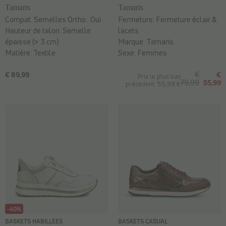
Tamaris
Tamaris
Compat. Semelles Ortho.:
Oui
Fermeture:
Fermeture éclair &
Hauteur de talon:
Semelle
lacets
épaisse (> 3 cm)
Marque:
Tamaris
Matière:
Textile
Sexe:
Femmes
€ 89,99
€
€
Prix le plus bas
79,99
55,99
précédent: 55,99 €
-40%
BASKETS HABILLÉES
BASKETS CASUAL