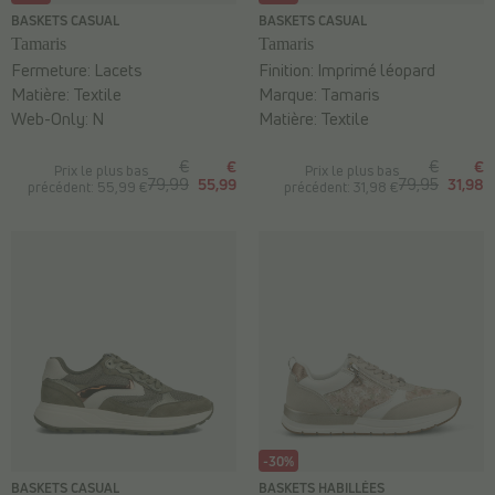
BASKETS CASUAL
BASKETS CASUAL
Tamaris
Tamaris
Fermeture:
Lacets
Finition:
Imprimé léopard
Matière:
Textile
Marque:
Tamaris
Web-Only:
N
Matière:
Textile
€
€
€
€
Prix le plus bas
Prix le plus bas
79,99
55,99
79,95
31,98
précédent: 55,99 €
précédent: 31,98 €
-30%
BASKETS CASUAL
BASKETS HABILLÉES