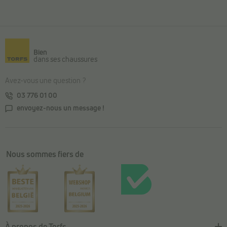
Retour au contenu principal
Bien
dans ses chaussures
Avez-vous une question ?
03 776 01 00
envoyez-nous un message !
Nous sommes fiers de
À propos de Torfs