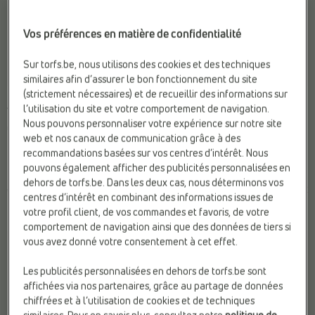
Vos préférences en matière de confidentialité
Sur torfs.be, nous utilisons des cookies et des techniques
similaires afin d’assurer le bon fonctionnement du site
-50%
(strictement nécessaires) et de recueillir des informations sur
BASKETS CASUAL
BASKETS CASUAL
l’utilisation du site et votre comportement de navigation.
Tamaris
Tamaris
Nous pouvons personnaliser votre expérience sur notre site
Compat. Semelles Ortho.:
Oui
Fermeture:
Lacets
web et nos canaux de communication grâce à des
Marque:
Tamaris
Marque:
Tamaris
recommandations basées sur vos centres d’intérêt. Nous
Matière:
Textile
Sexe:
Femmes
pouvons également afficher des publicités personnalisées en
dehors de torfs.be. Dans les deux cas, nous déterminons vos
€ 89,99
€
€
Prix le plus bas
centres d’intérêt en combinant des informations issues de
89,99
45,00
précédent: 45,00 €
votre profil client, de vos commandes et favoris, de votre
comportement de navigation ainsi que des données de tiers si
vous avez donné votre consentement à cet effet.
Les publicités personnalisées en dehors de torfs.be sont
affichées via nos partenaires, grâce au partage de données
chiffrées et à l’utilisation de cookies et de techniques