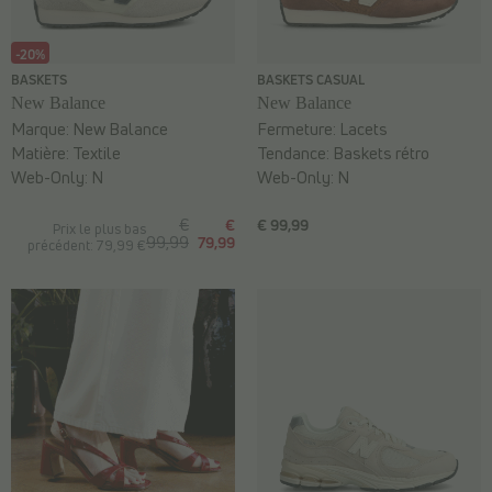
-20%
BASKETS
BASKETS CASUAL
New Balance
New Balance
Marque:
New Balance
Fermeture:
Lacets
Matière:
Textile
Tendance:
Baskets rétro
Web-Only:
N
Web-Only:
N
€
€
€ 99,99
Prix le plus bas
99,99
79,99
précédent: 79,99 €