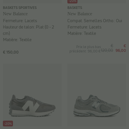
-20%
BASKETS SPORTIVES
BASKETS
New Balance
New Balance
Fermeture:
Lacets
Compat. Semelles Ortho.:
Oui
Hauteur de talon:
Plat (0 - 2
Fermeture:
Lacets
cm)
Matière:
Textile
Matière:
Textile
€
€
Prix le plus bas
120,00
96,00
précédent: 96,00 €
€ 150,00
-20%