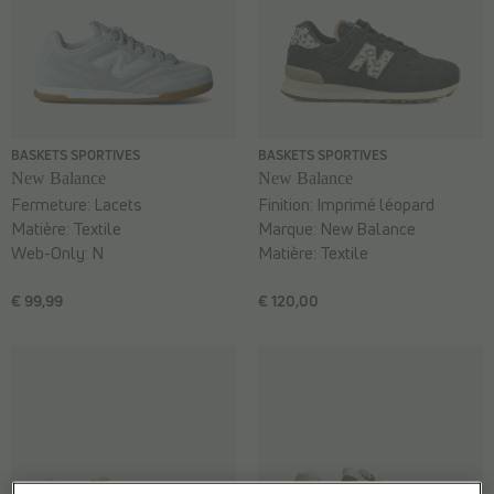
BASKETS SPORTIVES
BASKETS SPORTIVES
New Balance
New Balance
Fermeture:
Lacets
Finition:
Imprimé léopard
Matière:
Textile
Marque:
New Balance
Web-Only:
N
Matière:
Textile
€ 99,99
€ 120,00