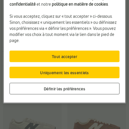
confidentialité
et notre
politique en matière de cookies
.
Si vous acceptez, cliquez sur « tout accepter » ci-dessous.
Sinon, choisissez « uniquement les essentiels » ou définissez
BASKETS SPORTIVES
BASKETS SPORTIVES
vos préférences via « définir les préférences ». Vous pouvez
New Balance
New Balance
modifier vos choix à tout moment via le lien dans le pied de
Marque:
New Balance
Fermeture:
Lacets
page.
Sexe:
Femmes
Hauteur de talon:
Plat (0 - 2
Web-Only:
N
cm)
Tout accepter
Sexe:
Femmes
€ 120,00
€ 120,00
Uniquement les essentiels
Définir les préférences