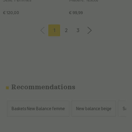
€ 120,00
€ 99,99
1
2
3
Recommendations
Baskets New Balance femme
New balance beige
Sac a