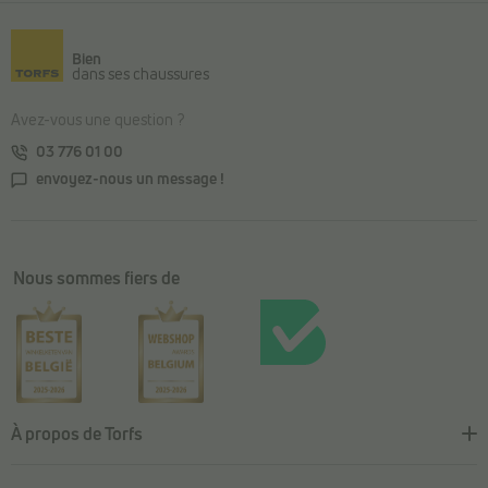
Retour au contenu principal
Bien
dans ses chaussures
Avez-vous une question ?
03 776 01 00
envoyez-nous un message !
Nous sommes fiers de
À propos de Torfs