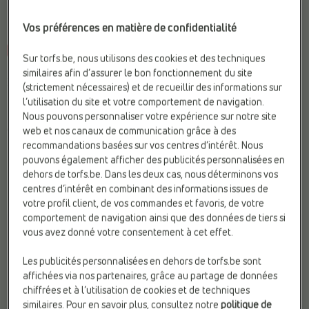
Vos préférences en matière de confidentialité
-20%
Sur torfs.be, nous utilisons des cookies et des techniques
BASKETS
BASKETS SPORTIVES
similaires afin d’assurer le bon fonctionnement du site
New Balance
New Balance
(strictement nécessaires) et de recueillir des informations sur
Fermeture:
Lacets
Fermeture:
Lacets
l’utilisation du site et votre comportement de navigation.
Hauteur de talon:
Plat (0 - 2
Marque:
New Balance
Nous pouvons personnaliser votre expérience sur notre site
cm)
Matière:
Textile
web et nos canaux de communication grâce à des
Tendance:
Baskets rétro
recommandations basées sur vos centres d’intérêt. Nous
€ 120,00
pouvons également afficher des publicités personnalisées en
€
€
dehors de torfs.be. Dans les deux cas, nous déterminons vos
Prix le plus bas
99,99
79,99
précédent: 79,99 €
centres d’intérêt en combinant des informations issues de
votre profil client, de vos commandes et favoris, de votre
comportement de navigation ainsi que des données de tiers si
vous avez donné votre consentement à cet effet.
Les publicités personnalisées en dehors de torfs.be sont
affichées via nos partenaires, grâce au partage de données
chiffrées et à l’utilisation de cookies et de techniques
similaires. Pour en savoir plus, consultez notre
politique de