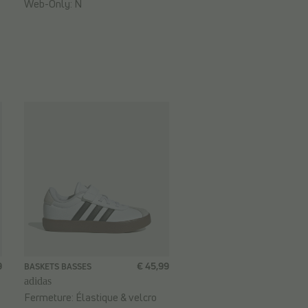
Web-Only:
N
9
€ 45,99
BASKETS BASSES
adidas
Fermeture:
Élastique & velcro