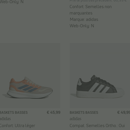
Prix le plus bas précédent: 80,99 €
Web-Only:
N
Confort:
Semelles non
marquantes
Marque:
adidas
Web-Only:
N
€ 45,99
€ 49,9
BASKETS BASSES
BASKETS BASSES
adidas
adidas
Confort:
Ultra léger
Compat. Semelles Ortho.:
Oui