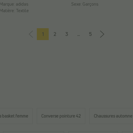
Marque:
adidas
Sexe:
Garçons
Matière:
Textile
1
2
3
...
5
s basket femme
Converse pointure 42
Chaussures automne