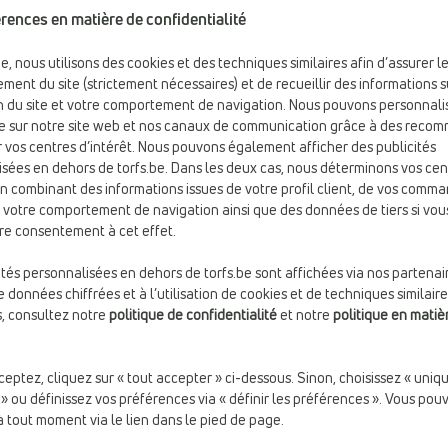
rences en matière de confidentialité
cles
be, nous utilisons des cookies et des techniques similaires afin d’assurer l
ment du site (strictement nécessaires) et de recueillir des informations s
ion du site et votre comportement de navigation. Nous pouvons personnali
e sur notre site web et nos canaux de communication grâce à des reco
 vos centres d’intérêt. Nous pouvons également afficher des publicités
sées en dehors de torfs.be. Dans les deux cas, nous déterminons vos cen
en combinant des informations issues de votre profil client, de vos comm
e votre comportement de navigation ainsi que des données de tiers si vou
re consentement à cet effet.
ités personnalisées en dehors de torfs.be sont affichées via nos partenai
 données chiffrées et à l’utilisation de cookies et de techniques similaire
s, consultez notre
politique de confidentialité
et notre
politique en matiè
ceptez, cliquez sur « tout accepter » ci-dessous. Sinon, choisissez « uni
€ 45,99
€ 69,9
BASKETS BASSES
BASKETS BASSES
 » ou définissez vos préférences via « définir les préférences ». Vous pou
adidas
adidas
à tout moment via le lien dans le pied de page.
Fermeture:
Lacets
Fermeture:
Lacets
Marque:
adidas
Marque:
adidas