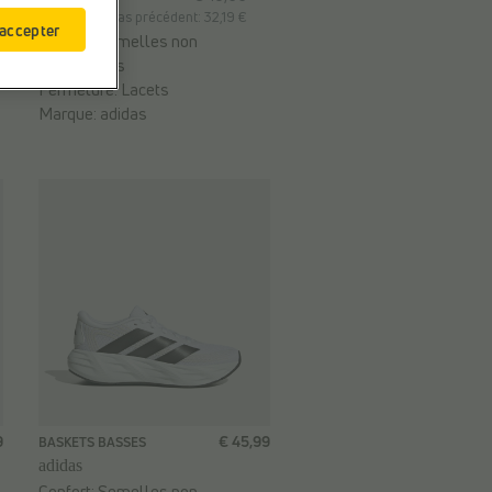
Prix le plus bas précédent: 32,19 €
 accepter
Confort:
Semelles non
marquantes
Fermeture:
Lacets
Marque:
adidas
9
€ 45,99
BASKETS BASSES
adidas
Confort:
Semelles non