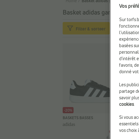
Home
Basket adidas garcon
Vos préfé
Basket adidas garcon
103 arti
Sur torfs.
fonctionne
Filter & sorteer
l’utilisat
expérienc
basées sur
personnali
d’intérêt 
favoris, d
donné vot
Les public
partage de
savoir plu
cookies
.
-20%
Si vous ac
BASKETS BASSES
essentiels
adidas
vos choix 
€ 71,99
€ 89,99