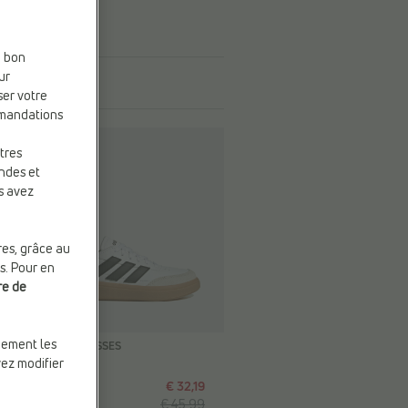
e bon
ur
ser votre
mmandations
tres
andes et
s avez
res, grâce au
s. Pour en
re de
-30%
quement les
5
BASKETS BASSES
vez modifier
adidas
€ 32,19
€ 45,99