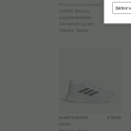
Prix le plus bas précédent: 71,99 €
Définir 
Confort:
Amortis
supplémentaires
Fermeture:
Lacets
Matière:
Textile
€ 39,99
BASKETS BASSES
adidas
Marque:
adidas