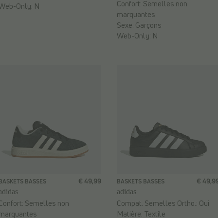
Confort:
Semelles non
Web-Only:
N
marquantes
Sexe:
Garçons
Web-Only:
N
€ 49,99
€ 49,9
BASKETS BASSES
BASKETS BASSES
adidas
adidas
Confort:
Semelles non
Compat. Semelles Ortho.:
Oui
marquantes
Matière:
Textile