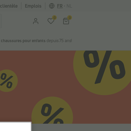
clientèle
Emplois
FR
•
NL
0
0
n
chaussures pour enfants
depuis 75 ans!