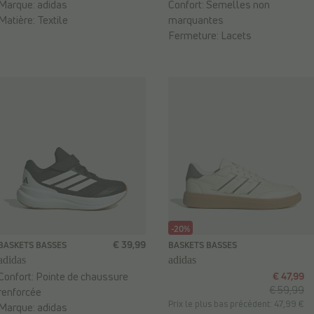
Marque:
adidas
Confort:
Semelles non
Matière:
Textile
marquantes
Fermeture:
Lacets
-20%
€ 39,99
BASKETS BASSES
BASKETS BASSES
adidas
adidas
Confort:
Pointe de chaussure
€ 47,99
€ 59,99
renforcée
Prix le plus bas précédent: 47,99 €
Marque:
adidas