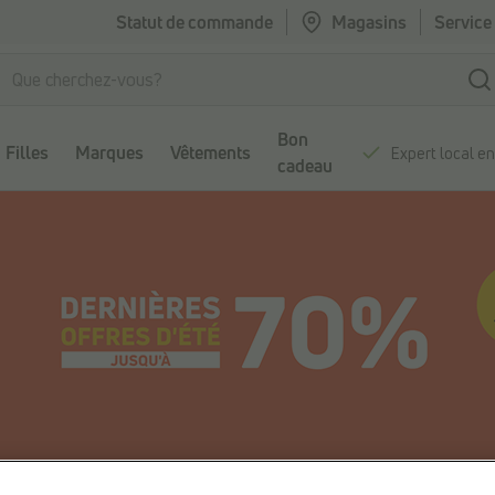
Statut de commande
Magasins
Service 
Bon
Filles
Marques
Vêtements
Expert local e
cadeau