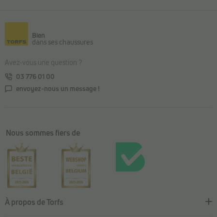
Retour au contenu principal
Bien
dans ses chaussures
Avez-vous une question ?
03 776 01 00
envoyez-nous un message !
Nous sommes fiers de
À propos de Torfs