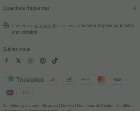
Questions fréquentes
Complétez
votre profil
et recevez
une belle surprise pour votre
anniversaire!
Suivez-nous
Conditions générales
|
Vie privée
|
Cookies
|
Conditions de l'action
|
Conditions
de concours
|
Déclaration d’accessibilité
© Copyright 2026 Torfs. All Rights Reserved. NV L. TORFS - Numéro
d'entreprise BE 0404.054.092 - Afschrijverslaan 2, 9140 Temse
This site is protected by reCAPTCHA and the Google
Privacy Policy and
Terms
of Service apply.