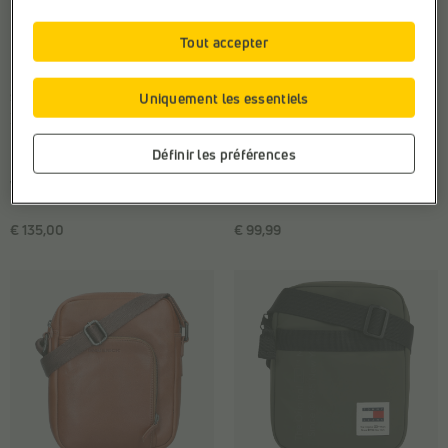
Tout accepter
Uniquement les essentiels
SACS HOMME
SACS HOMME
Maverick
Maverick
Marque:
Maverick
Marque:
Maverick
Définir les préférences
Matière:
Cuir
Matière:
Cuir
Web-Only:
N
Web-Only:
N
€ 135,00
€ 99,99