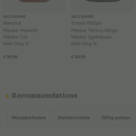
SACS HOMME
SACS HOMME
Maverick
Tommy Hilfiger
Marque:
Maverick
Marque:
Tommy Hilfiger
Matière:
Cuir
Matière:
Synthétique
Web-Only:
N
Web-Only:
N
€ 99,99
€ 69,95
Recommendations
Mocassins homme
Skechers homme
FitFlop pointure 4