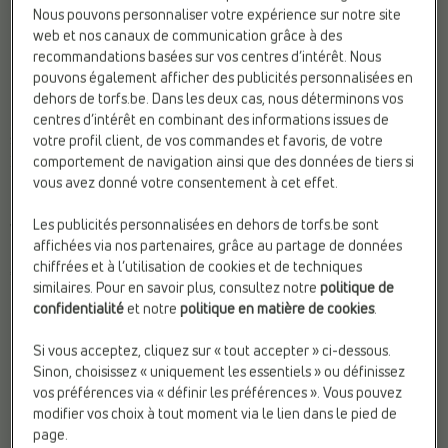
Nous pouvons personnaliser votre expérience sur notre site
web et nos canaux de communication grâce à des
recommandations basées sur vos centres d’intérêt. Nous
pouvons également afficher des publicités personnalisées en
dehors de torfs.be. Dans les deux cas, nous déterminons vos
centres d’intérêt en combinant des informations issues de
votre profil client, de vos commandes et favoris, de votre
SACS HOMME
SACS HOMME
comportement de navigation ainsi que des données de tiers si
Maverick
Maverick
vous avez donné votre consentement à cet effet.
Marque:
Maverick
Marque:
Maverick
Matière:
Cuir
Matière:
Cuir
Les publicités personnalisées en dehors de torfs.be sont
Web-Only:
N
Web-Only:
N
affichées via nos partenaires, grâce au partage de données
chiffrées et à l’utilisation de cookies et de techniques
€ 105,00
€ 135,00
similaires. Pour en savoir plus, consultez notre
politique de
confidentialité
et notre
politique en matière de cookies
.
Si vous acceptez, cliquez sur « tout accepter » ci-dessous.
Sinon, choisissez « uniquement les essentiels » ou définissez
vos préférences via « définir les préférences ». Vous pouvez
modifier vos choix à tout moment via le lien dans le pied de
page.