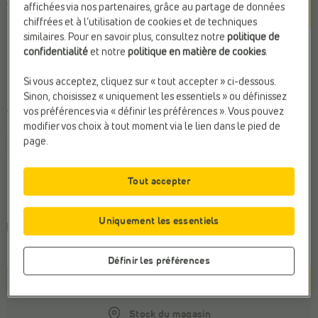
Violet
affichées via nos partenaires, grâce au partage de données
chiffrées et à l’utilisation de cookies et de techniques
similaires. Pour en savoir plus, consultez notre
politique de
confidentialité
et notre
politique en matière de cookies
.
Si vous acceptez, cliquez sur « tout accepter » ci-dessous.
Sinon, choisissez « uniquement les essentiels » ou définissez
vos préférences via « définir les préférences ». Vous pouvez
Taille
modifier vos choix à tout moment via le lien dans le pied de
page.
36
37
38
39
40
41
42
Tout accepter
Conseil de la pointure générale
Commandez votre taille habituelle
Uniquement les essentiels
Choisissez une pointure pour connaître
le délai de
livraison
.
Définir les préférences
Panier
Stock du magasin