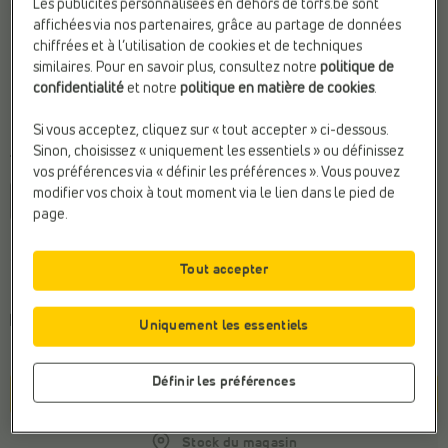
Les publicités personnalisées en dehors de torfs.be sont
Bleu
affichées via nos partenaires, grâce au partage de données
chiffrées et à l’utilisation de cookies et de techniques
similaires. Pour en savoir plus, consultez notre
politique de
confidentialité
et notre
politique en matière de cookies
.
Si vous acceptez, cliquez sur « tout accepter » ci-dessous.
Sinon, choisissez « uniquement les essentiels » ou définissez
Taille
vos préférences via « définir les préférences ». Vous pouvez
modifier vos choix à tout moment via le lien dans le pied de
36
37
38
39
40
41
42
page.
Conseil de la pointure générale
Tout accepter
Commandez votre taille habituelle
Choisissez une pointure pour connaître
le délai de
Uniquement les essentiels
livraison
.
Définir les préférences
Panier
Stock du magasin