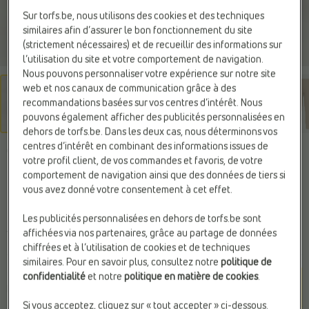
Sur torfs.be, nous utilisons des cookies et des techniques
similaires afin d’assurer le bon fonctionnement du site
(strictement nécessaires) et de recueillir des informations sur
l’utilisation du site et votre comportement de navigation.
Nous pouvons personnaliser votre expérience sur notre site
web et nos canaux de communication grâce à des
recommandations basées sur vos centres d’intérêt. Nous
pouvons également afficher des publicités personnalisées en
dehors de torfs.be. Dans les deux cas, nous déterminons vos
centres d’intérêt en combinant des informations issues de
GUESS
votre profil client, de vos commandes et favoris, de votre
Pantalons de jogging
comportement de navigation ainsi que des données de tiers si
vous avez donné votre consentement à cet effet.
marron L32
Les publicités personnalisées en dehors de torfs.be sont
110,00 €
affichées via nos partenaires, grâce au partage de données
chiffrées et à l’utilisation de cookies et de techniques
similaires. Pour en savoir plus, consultez notre
politique de
Couleur
confidentialité
et notre
politique en matière de cookies
.
Marron
Si vous acceptez, cliquez sur « tout accepter » ci-dessous.