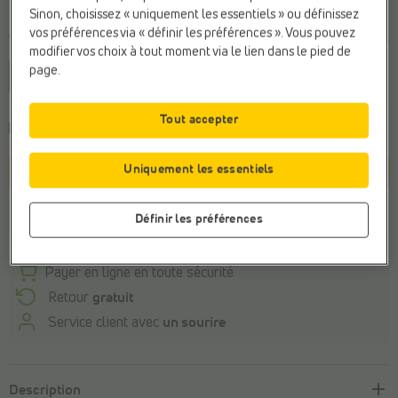
Sinon, choisissez « uniquement les essentiels » ou définissez
vos préférences via « définir les préférences ». Vous pouvez
Taille
Dernier article
modifier vos choix à tout moment via le lien dans le pied de
page.
XS
S
L
Tout accepter
Commandé avant 22h, livraison le mardi
Uniquement les essentiels
Panier
Stock du magasin
Définir les préférences
Payer en ligne en toute sécurité
Retour
gratuit
Service client avec
un sourire
Description