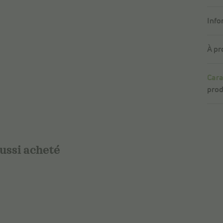
Info
À pr
Cara
prod
aussi acheté