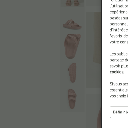
fonctionne
l’utilisat
expérienc
basées sur
personnali
d’intérêt 
favoris, d
votre cons
Les public
partage de
savoir plu
cookies
.
Si vous ac
essentiels
vos choix 
Définir 