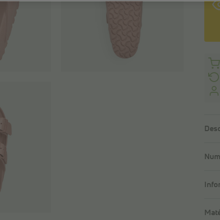
Desc
Numé
Info
Maté