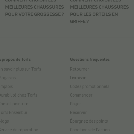
MEILLEURES CHAUSSURES
MEILLEURES CHAUSSURES
POUR VOTRE GROSSESSE ?
POUR LES ORTEILS EN
GRIFFE ?
À propos de Torfs
Questions fréquentes
n savoir plus sur Torfs
Retourner
Magasins
Livraison
Emplois
Codes promotionnels
Durabilité chez Torfs
Commander
Conseil pointure
Payer
Torfs Ensemble
Réserver
Blogs
Épargnez des points
Service de réparation
Conditions de l'action