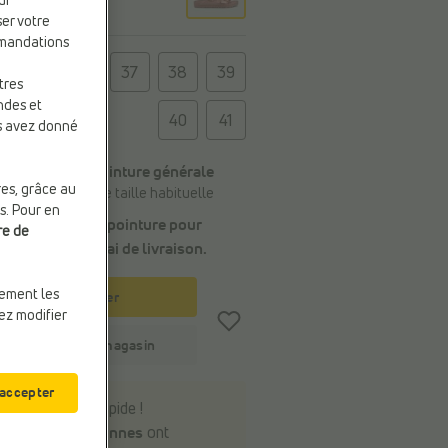
ur
ser votre
mmandations
e
36
37
38
39
tres
ndes et
40
41
us avez donné
Conseil de la pointure générale
res, grâce au
Commandez votre taille habituelle
s. Pour en
Choisissez une pointure pour
re de
connaître
le délai de livraison
.
uement les
Panier
vez modifier
Stock du magasin
 accepter
Soyez rapide !
22 personnes
ont