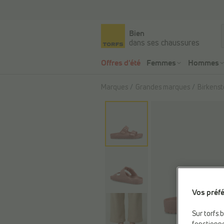
Bien
dans ses chaussures
Offres d'été
Femmes
Hommes
Marques
Grandes marques
Birkens
Vos préfé
Sur torfs.