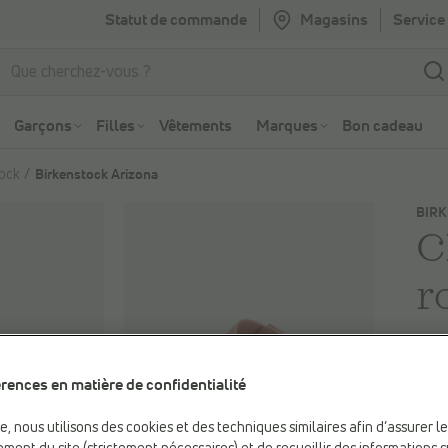
Statut de commande
Magasins
Service 
Aller à la recherche
Aller au menu principal
Garçons
Filles
Vêtements
Marques
Bon cadeau
tock
Birkenstock Arizona
BIR
C
r
55
rences en matière de confidentialité
Coul
be, nous utilisons des cookies et des techniques similaires afin d’assurer l
Pink 