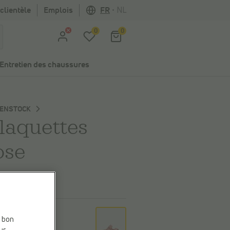
clientèle
Emplois
FR
•
NL
0
0
Entretien des chaussures
KENSTOCK
laquettes
ose
,99 €
eur
e bon
Cla