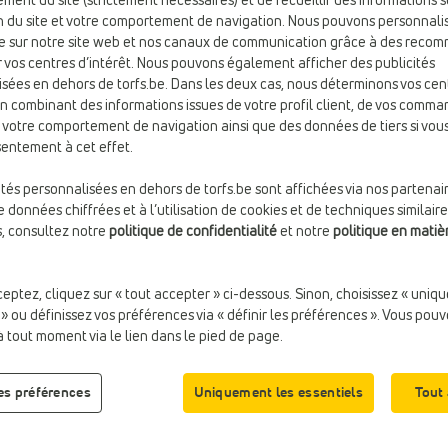
ment du site (strictement nécessaires) et de recueillir des informations s
y
ion du site et votre comportement de navigation. Nous pouvons personnali
e sur notre site web et nos canaux de communication grâce à des reco
Taill
 vos centres d’intérêt. Nous pouvons également afficher des publicités
sées en dehors de torfs.be. Dans les deux cas, nous déterminons vos cen
en combinant des informations issues de votre profil client, de vos comma
e votre comportement de navigation ainsi que des données de tiers si vo
entement à cet effet.
ités personnalisées en dehors de torfs.be sont affichées via nos partenai
 données chiffrées et à l’utilisation de cookies et de techniques similaire
s, consultez notre
politique de confidentialité
et notre
politique en matiè
ceptez, cliquez sur « tout accepter » ci-dessous. Sinon, choisissez « uniq
 » ou définissez vos préférences via « définir les préférences ». Vous pou
à tout moment via le lien dans le pied de page.
les préférences
Uniquement les essentiels
Tout