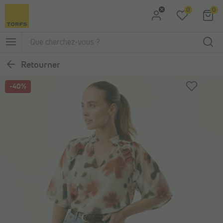
0
0
Aller à la recherche
Aller au menu principal
Retourner
-40%